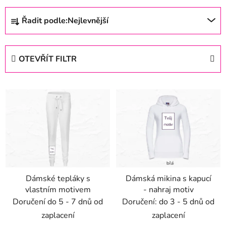
Ř
Řadit podle:
Nejlevnější
a
z
e
OTEVŘÍT FILTR
n
í
V
p
ý
r
p
o
i
d
s
u
p
k
r
t
Dámské tepláky s
Dámská mikina s kapucí
o
ů
vlastním motivem
- nahraj motiv
d
Doručení do 5 - 7 dnů od
Doručení: do 3 - 5 dnů od
u
zaplacení
zaplacení
k