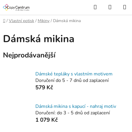
Přejít
Hledat
NÁKUP
na
KOŠÍK
obsah
Domů
/
Vlastní potisk
/
Mikiny
/
Dámská mikina
Dámská mikina
Nejprodávanější
Dámské tepláky s vlastním motivem
Doručení do 5 - 7 dnů od zaplacení
579 Kč
Dámská mikina s kapucí - nahraj motiv
Doručení: do 3 - 5 dnů od zaplacení
1 079 Kč