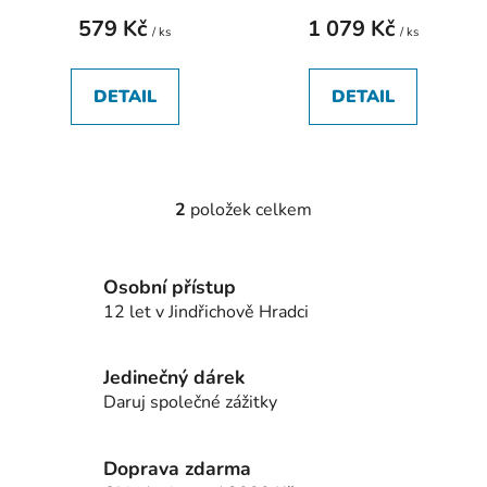
t
579 Kč
1 079 Kč
/ ks
/ ks
ů
DETAIL
DETAIL
2
položek celkem
O
v
l
Osobní přístup
á
12 let v Jindřichově Hradci
d
a
c
Jedinečný dárek
í
Daruj společné zážitky
p
r
v
Doprava zdarma
k