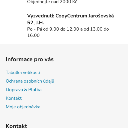
Objednejte nad 2000 Kč
y
v
Vyzvednutí: CopyCentrum Jarošovská
ý
52, J.H.
p
Po - Pá od 9.00 do 12.00 a od 13.00 do
i
16.00
s
u
Z
á
Informace pro vás
p
a
Tabulka velikostí
t
Ochrana osobních údajů
í
Doprava & Platba
Kontakt
Moje objednávka
Kontakt