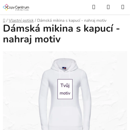
Přejít
Hledat
NÁKUP
na
KOŠÍK
obsah
Domů
/
Vlastní potisk
/
Dámská mikina s kapucí - nahraj motiv
Dámská mikina s kapucí -
nahraj motiv