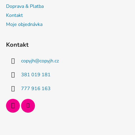
í
Doprava & Platba
Kontakt
Moje objednávka
Kontakt
copyjh
@
copyjh.cz
381 019 181
777 916 163