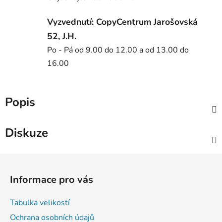
Vyzvednutí: CopyCentrum Jarošovská
52, J.H.
Po - Pá od 9.00 do 12.00 a od 13.00 do
16.00
Popis
Diskuze
Z
á
Informace pro vás
p
a
Tabulka velikostí
t
Ochrana osobních údajů