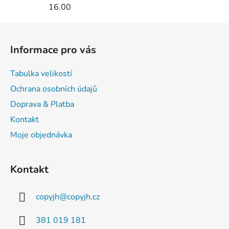
16.00
s
u
Z
á
Informace pro vás
p
a
Tabulka velikostí
t
Ochrana osobních údajů
í
Doprava & Platba
Kontakt
Moje objednávka
Kontakt
copyjh
@
copyjh.cz
381 019 181