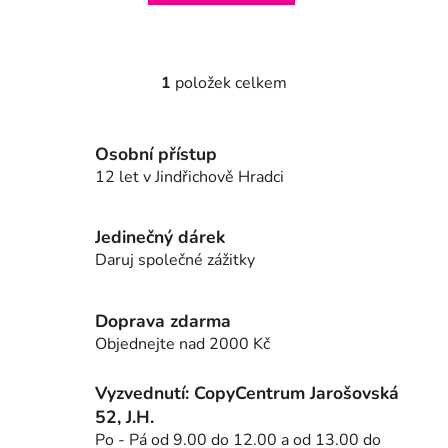
1
položek celkem
O
v
l
Osobní přístup
á
12 let v Jindřichově Hradci
d
a
c
Jedinečný dárek
í
Daruj společné zážitky
p
r
v
Doprava zdarma
k
Objednejte nad 2000 Kč
y
v
Vyzvednutí: CopyCentrum Jarošovská
ý
52, J.H.
p
Po - Pá od 9.00 do 12.00 a od 13.00 do
i