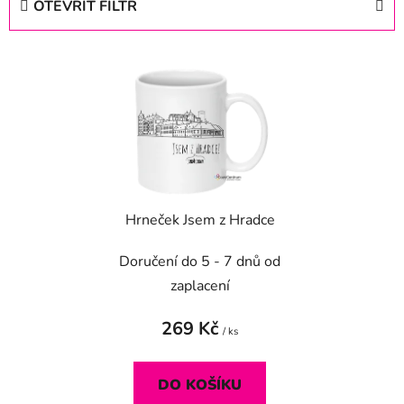
OTEVŘÍT FILTR
n
í
V
p
ý
r
p
o
i
d
s
u
p
k
r
t
Hrneček Jsem z Hradce
o
ů
d
Doručení do 5 - 7 dnů od
u
zaplacení
k
t
269 Kč
/ ks
ů
DO KOŠÍKU