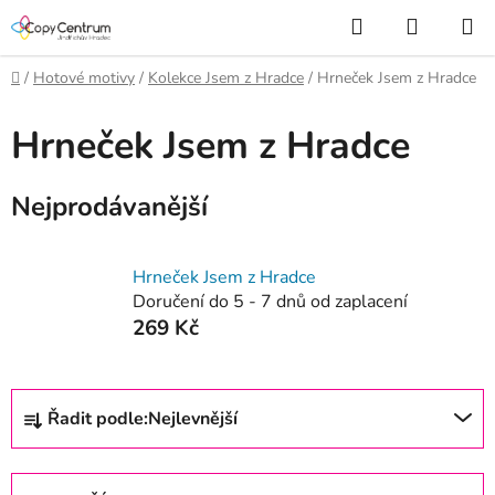
Přejít
Hledat
NÁKUP
na
KOŠÍK
obsah
Domů
/
Hotové motivy
/
Kolekce Jsem z Hradce
/
Hrneček Jsem z Hradce
Hrneček Jsem z Hradce
Nejprodávanější
Hrneček Jsem z Hradce
Doručení do 5 - 7 dnů od zaplacení
269 Kč
Ř
Řadit podle:
Nejlevnější
a
z
e