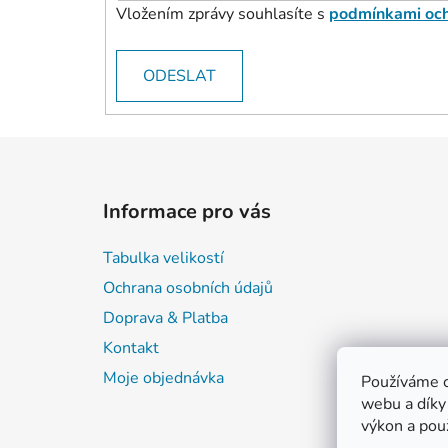
Vložením zprávy souhlasíte s
podmínkami och
ODESLAT
Z
á
Informace pro vás
p
a
Tabulka velikostí
t
Ochrana osobních údajů
í
Doprava & Platba
Kontakt
Moje objednávka
Používáme c
webu a díky
výkon a pou