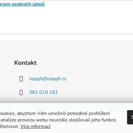
rany osobních údajů
Kontakt
copyjh
@
copyjh.cz
381 019 181
777 916 163
ookies, abychom Vám umožnili pohodlné prohlížení
 analýze provozu webu neustále zlepšovali jeho funkce,
žitelnost.
Více informací