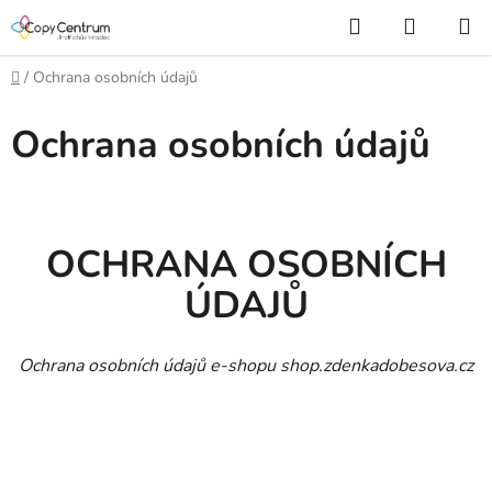
Přejít
Hledat
NÁKUP
na
KOŠÍK
obsah
Domů
/
Ochrana osobních údajů
Ochrana osobních údajů
OCHRANA OSOBNÍCH
ÚDAJŮ
Ochrana osobních údajů e-shopu shop.zdenkadobesova.cz