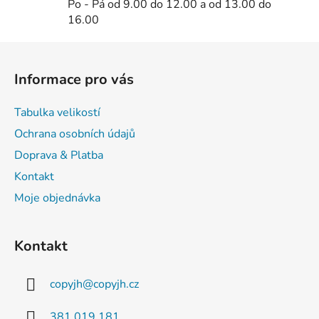
Po - Pá od 9.00 do 12.00 a od 13.00 do
16.00
Z
á
Informace pro vás
p
a
Tabulka velikostí
t
Ochrana osobních údajů
í
Doprava & Platba
Kontakt
Moje objednávka
Kontakt
copyjh
@
copyjh.cz
381 019 181