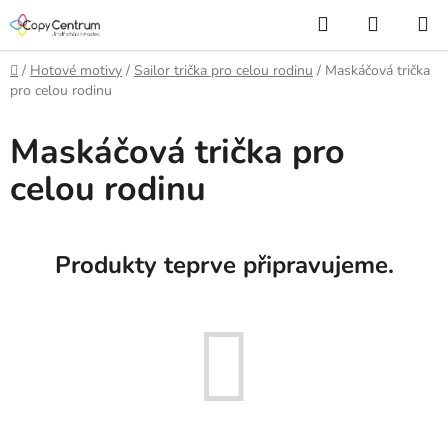
Přejít
Hledat
NÁKUP
na
KOŠÍK
obsah
Domů
/
Hotové motivy
/
Sailor trička pro celou rodinu
/
Maskáčová trička
pro celou rodinu
Maskáčová trička pro
celou rodinu
Produkty teprve připravujeme.