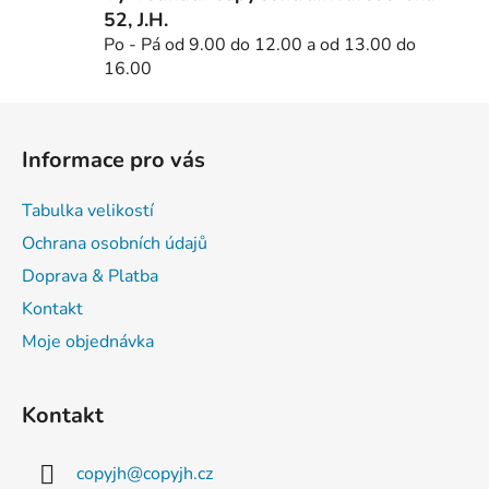
ý
52, J.H.
p
Po - Pá od 9.00 do 12.00 a od 13.00 do
i
16.00
s
u
Z
á
Informace pro vás
p
a
Tabulka velikostí
t
Ochrana osobních údajů
í
Doprava & Platba
Kontakt
Moje objednávka
Kontakt
copyjh
@
copyjh.cz