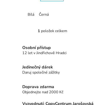
Bílá
Černá
1
položek celkem
O
v
l
Osobní přístup
á
12 let v Jindřichově Hradci
d
a
c
Jedinečný dárek
í
Daruj společné zážitky
p
r
v
Doprava zdarma
k
Objednejte nad 2000 Kč
y
v
Vyzvednutí: CopyCentrum Jarošovská