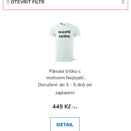
OTEVŘÍT FILTR
n
í
V
p
ý
r
p
o
i
d
s
u
p
k
r
t
Pánské tričko s
o
ů
motivem Nejlepší
d
tatínek
Doručení: do 3 - 5 dnů od
u
zaplacení
k
t
449 Kč
/ ks
ů
DETAIL