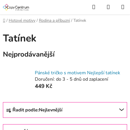
Přejít
Hledat
NÁKUP
na
KOŠÍK
obsah
Domů
/
Hotové motivy
/
Rodina a příbuzní
/
Tatínek
Tatínek
Nejprodávanější
Pánské tričko s motivem Nejlepší tatínek
Doručení: do 3 - 5 dnů od zaplacení
449 Kč
Ř
Řadit podle:
Nejlevnější
a
z
e