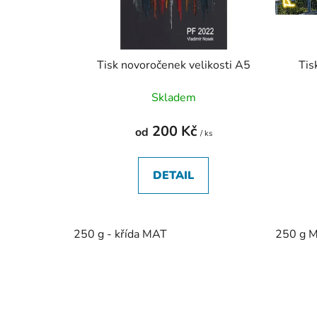
r
o
d
u
Tisk novoročenek velikosti A5
Tis
k
Skladem
t
ů
200 Kč
od
/ ks
DETAIL
250 g - křída MAT
250 g 