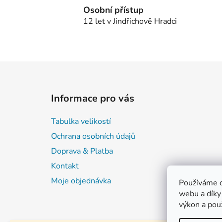
Osobní přístup
12 let v Jindřichově Hradci
Z
á
Informace pro vás
p
a
Tabulka velikostí
t
Ochrana osobních údajů
í
Doprava & Platba
Kontakt
Moje objednávka
Používáme c
webu a díky
výkon a pou