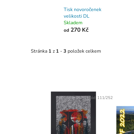
Tisk novoročenek
velikosti DL
Skladem
270 Kč
od
Stránka
1
z
1
-
3
položek celkem
V
ý
Kód:
111/252
p
i
s
p