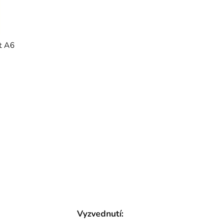
t
ů
st A6
Vyzvednutí: