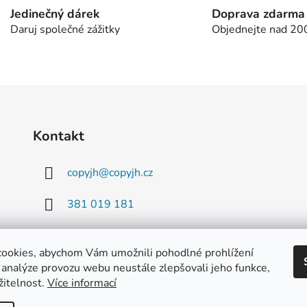
d
Jedinečný dárek
Doprava zdarma
a
Daruj společné zážitky
Objednejte nad 20
c
í
p
r
v
k
y
Kontakt
v
ý
copyjh
@
copyjh.cz
p
i
381 019 181
s
u
777 916 163
ookies, abychom Vám umožnili pohodlné prohlížení
 analýze provozu webu neustále zlepšovali jeho funkce,
žitelnost.
Více informací