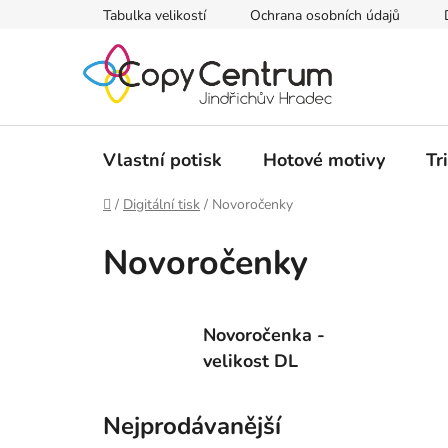
Přejít
Tabulka velikostí
Ochrana osobních údajů
na
obsah
Vlastní potisk
Hotové motivy
Tr
Domů
/
Digitální tisk
/
Novoročenky
Novoročenky
Novoročenka -
velikost DL
Nejprodávanější