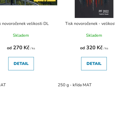
k novoročenek velikosti DL
Tisk novoročenek - veliko
Skladem
Skladem
270 Kč
320 Kč
od
od
/ ks
/ ks
DETAIL
DETAIL
MAT
250 g - křída MAT
O
v
l
á