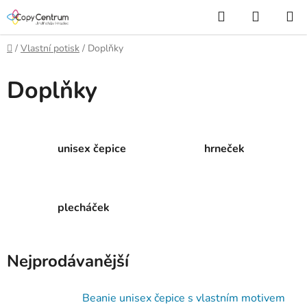
Přejít
Hledat
NÁKUP
na
KOŠÍK
obsah
Domů
/
Vlastní potisk
/
Doplňky
Doplňky
unisex čepice
hrneček
plecháček
Nejprodávanější
Beanie unisex čepice s vlastním motivem