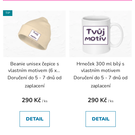
í
V
p
TIP
ý
r
p
o
i
d
s
u
p
k
r
t
Beanie unisex čepice s
Hrneček 300 ml bílý s
o
ů
vlastním motivem (6 x 6
vlastním motivem
d
cm)
Doručení do 5 - 7 dnů od
Doručení do 5 - 7 dnů od
u
zaplacení
zaplacení
k
t
290 Kč
290 Kč
/ ks
/ ks
ů
DETAIL
DETAIL