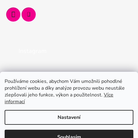
Instagram
Používáme cookies, abychom Vám umožnili pohodlné
prohlížení webu a díky analýze provozu webu neustále
zlepšovali jeho funkce, výkon a použitelnost.
Více
informací
Nastavení
Kamenná prodejna je otevřená od pondělí do pátku od 9 do 12 a od
Vytvořil Shoptet
13 do 16. Online objednávejte 24/7. Mějte léto plné
Souhlasím