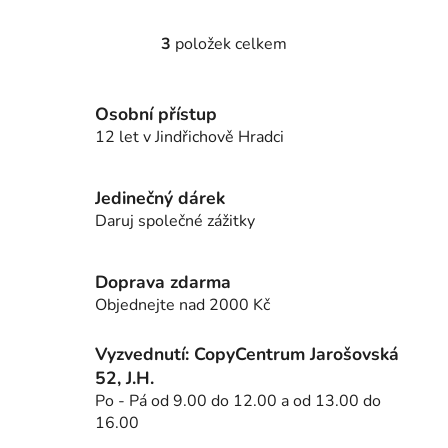
3
položek celkem
O
v
l
Osobní přístup
á
12 let v Jindřichově Hradci
d
a
c
Jedinečný dárek
í
Daruj společné zážitky
p
r
v
Doprava zdarma
k
Objednejte nad 2000 Kč
y
v
Vyzvednutí: CopyCentrum Jarošovská
ý
52, J.H.
p
Po - Pá od 9.00 do 12.00 a od 13.00 do
i
16.00
s