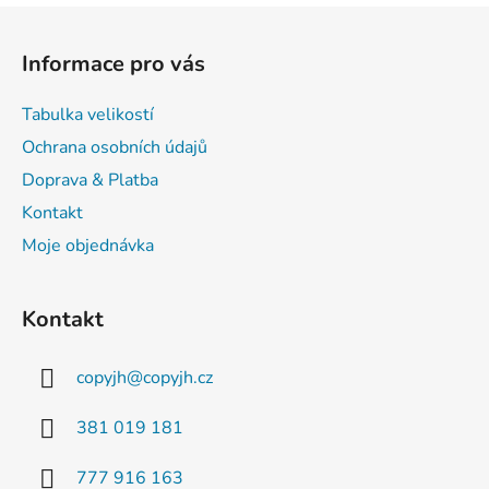
u
Z
á
Informace pro vás
p
a
Tabulka velikostí
t
Ochrana osobních údajů
í
Doprava & Platba
Kontakt
Moje objednávka
Kontakt
copyjh
@
copyjh.cz
381 019 181
777 916 163