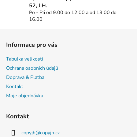
ý
52, J.H.
p
Po - Pá od 9.00 do 12.00 a od 13.00 do
i
16.00
s
u
Z
á
Informace pro vás
p
a
Tabulka velikostí
t
Ochrana osobních údajů
í
Doprava & Platba
Kontakt
Moje objednávka
Kontakt
copyjh
@
copyjh.cz