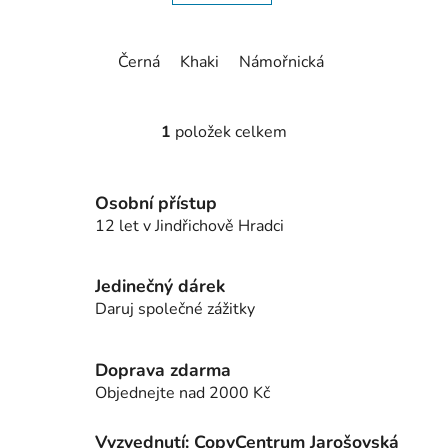
Černá
Khaki
Námořnická modrá
Lahvov
1
položek celkem
O
v
l
Osobní přístup
á
12 let v Jindřichově Hradci
d
a
c
Jedinečný dárek
í
Daruj společné zážitky
p
r
v
Doprava zdarma
k
Objednejte nad 2000 Kč
y
v
Vyzvednutí: CopyCentrum Jarošovská