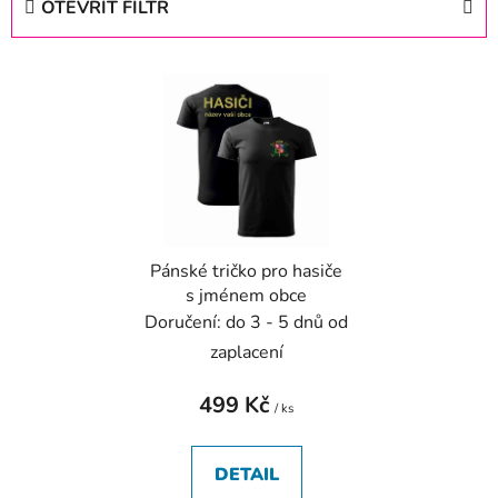
OTEVŘÍT FILTR
n
í
V
p
ý
r
p
o
i
d
s
u
p
k
r
t
Pánské tričko pro hasiče
o
ů
s jménem obce
d
Doručení: do 3 - 5 dnů od
u
zaplacení
k
t
499 Kč
/ ks
ů
DETAIL