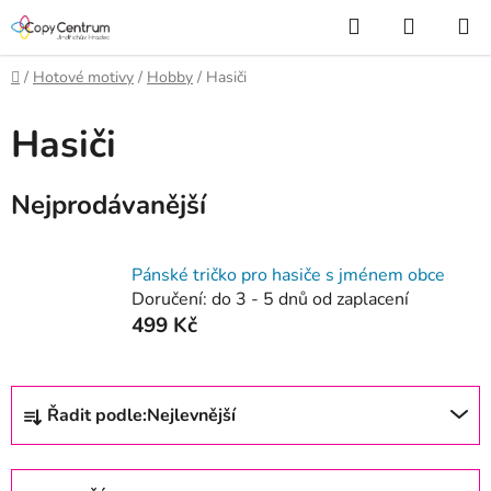
Přejít
Hledat
NÁKUP
na
KOŠÍK
obsah
Domů
/
Hotové motivy
/
Hobby
/
Hasiči
Hasiči
Nejprodávanější
Pánské tričko pro hasiče s jménem obce
Doručení: do 3 - 5 dnů od zaplacení
499 Kč
Ř
Řadit podle:
Nejlevnější
a
z
e