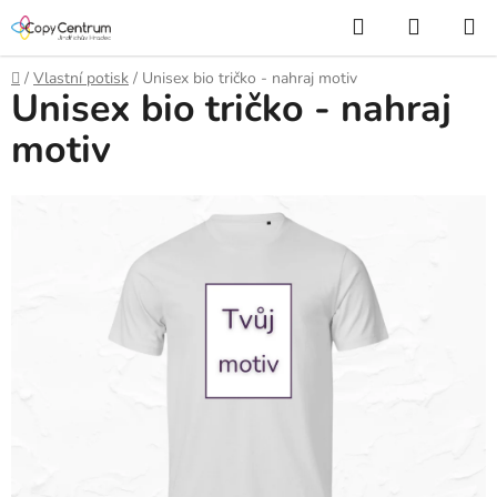
Přejít
Hledat
NÁKUP
na
KOŠÍK
obsah
Domů
/
Vlastní potisk
/
Unisex bio tričko - nahraj motiv
Unisex bio tričko - nahraj
motiv