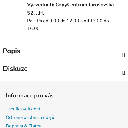
Vyzvednutí: CopyCentrum Jarošovská
52, J.H.
Po - Pá od 9.00 do 12.00 a od 13.00 do
16.00
Popis
Diskuze
Z
á
Informace pro vás
p
a
Tabulka velikostí
t
Ochrana osobních údajů
í
Doprava & Platba