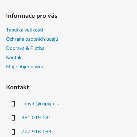
Z
á
Informace pro vás
p
a
Tabulka velikostí
t
Ochrana osobních údajů
í
Doprava & Platba
Kontakt
Moje objednávka
Kontakt
copyjh
@
copyjh.cz
381 019 181
777 916 163