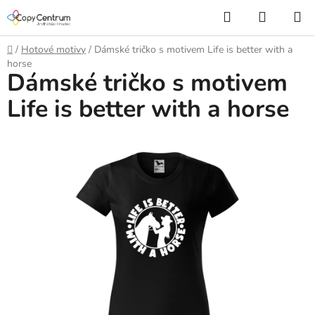
Přejít
Hledat
NÁKUP
na
KOŠÍK
obsah
Domů
/
Hotové motivy
/
Dámské tričko s motivem Life is better with a
horse
Dámské tričko s motivem
Life is better with a horse