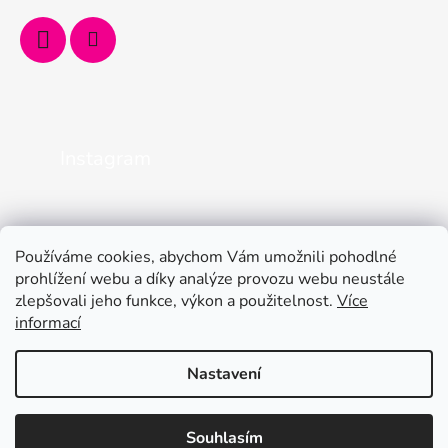
Instagram
Používáme cookies, abychom Vám umožnili pohodlné
prohlížení webu a díky analýze provozu webu neustále
zlepšovali jeho funkce, výkon a použitelnost.
Více
informací
Nastavení
Kamenná prodejna je otevřená od pondělí do pátku od 9 do 12 a od
Vytvořil Shoptet
13 do 16. Online objednávejte 24/7. Mějte léto plné
Souhlasím
Copyright 2026
CopyCentrum Jindřichův Hradec
.