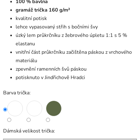
100 % bavlna
gramáž trička 160 g/m²
kvalitní potisk
lehce vypasovaný střih s bočními švy
úzký lem průkrčníku z žebrového úpletu 1:1 s 5 %
elastanu
vnitřní část průkrčníku začištěna páskou z vrchového
materiálu
zpevnění ramenních švů páskou
potisknuto v Jindřichově Hradci
Barva trička:
Dámská velikost trička: