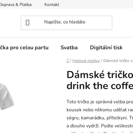
Doprava & Platba
Kontakt
Moje objednávka
ička pro celou partu
Svatba
Digitální tisk
Domů
/
Hotové motivy
/
Dámské tričko s 
Dámské tričko
drink the coffe
Toto tričko je správná volba pro 
kousek nebo někomu udělat rad
ségru, kamarádku, přítelkyni. Tr
a dlouho vydrží. Podle velikostn