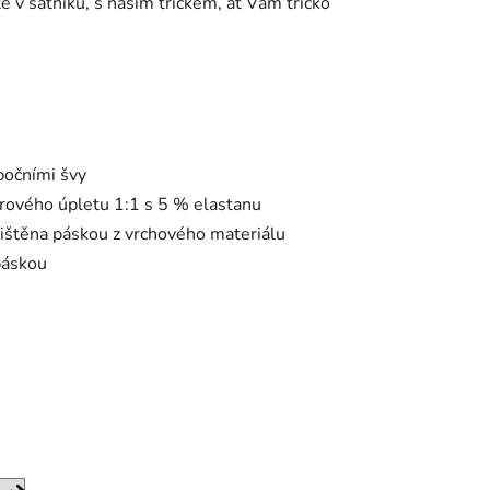
te v šatníku, s naším tričkem, ať Vám tričko
bočními švy
brového úpletu 1:1 s 5 % elastanu
ačištěna páskou z vrchového materiálu
páskou