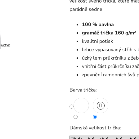
velikost svého trička, které má
parádně sedne.
100 % bavlna
gramáž trička 160 g/m²
kvalitní potisk
lehce vypasovaný střih s 
úzký lem průkrčníku z že
vnitřní část průkrčníku z
zpevnění ramenních švů 
Barva trička:
Dámská velikost trička: