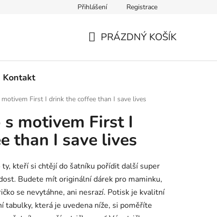
Přihlášení
Registrace
PRÁZDNÝ KOŠÍK
NÁKUPNÍ
KOŠÍK
Kontakt
motivem First I drink the coffee than I save lives
 s motivem First I
e than I save lives
ty, kteří si chtějí do šatníku pořídit další super
ost. Budete mít originální dárek pro maminku,
ičko se nevytáhne, ani nesrazí. Potisk je kvalitní
í tabulky, která je uvedena níže, si poměříte