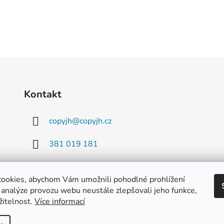
Kontakt
copyjh
@
copyjh.cz
381 019 181
777 916 163
ookies, abychom Vám umožnili pohodlné prohlížení
 analýze provozu webu neustále zlepšovali jeho funkce,
žitelnost.
Více informací