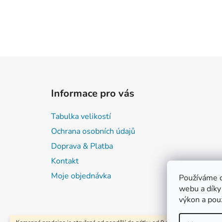
Z
á
Informace pro vás
p
a
Tabulka velikostí
t
Ochrana osobních údajů
í
Doprava & Platba
Kontakt
Moje objednávka
Používáme c
webu a díky
výkon a pou