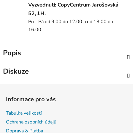
Vyzvednutí: CopyCentrum Jarošovská
52, J.H.
Po - Pá od 9.00 do 12.00 a od 13.00 do
16.00
Popis
Diskuze
Z
á
Informace pro vás
p
a
Tabulka velikostí
t
Ochrana osobních údajů
í
Doprava & Platba