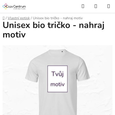
Přejít
Hledat
NÁKUP
na
KOŠÍK
obsah
Domů
/
Vlastní potisk
/
Unisex bio tričko - nahraj motiv
Unisex bio tričko - nahraj
motiv