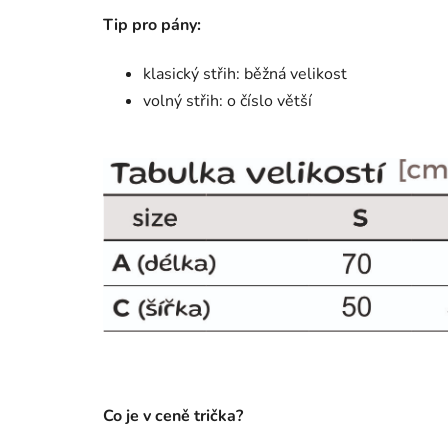
Tip pro pány:
klasický střih: běžná velikost
volný střih: o číslo větší
Co je v ceně trička?