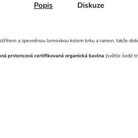
Popis
Diskuze
třihem a zpevněnou lemovkou kolem krku a ramen, takže dobře
ná prstencová certifikovaná organická bavlna
(světle šedé tr