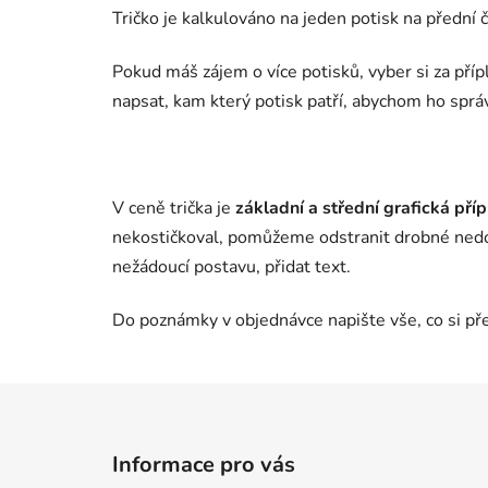
Tričko je kalkulováno na jeden potisk na přední 
Pokud máš zájem o více potisků, vyber si za pří
napsat, kam který potisk patří, abychom ho správ
V ceně trička je
základní a střední grafická pří
nekostičkoval, pomůžeme odstranit drobné nedok
nežádoucí postavu, přidat text.
Do poznámky v objednávce napište vše, co si pře
Z
á
Informace pro vás
p