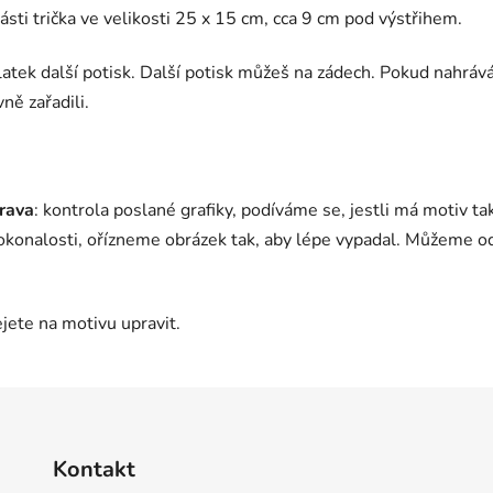
části trička ve velikosti 25 x 15 cm, cca 9 cm pod výstřihem.
platek další potisk. Další potisk můžeš na zádech. Pokud nahrá
ně zařadili.
prava
: kontrola poslané grafiky, podíváme se, jestli má motiv tak
onalosti, ořízneme obrázek tak, aby lépe vypadal. Můžeme ods
jete na motivu upravit.
Kontakt