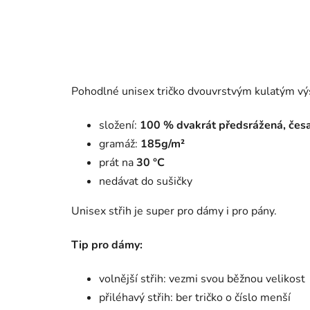
Pohodlné unisex tričko
dvouvrstvým kulatým výs
složení:
100 %
dvakrát předsrážená, česa
gramáž:
185g/m²
prát na
30 °C
nedávat do sušičky
Unisex střih je super pro dámy i pro pány.
Tip pro dámy:
volnější střih: vezmi svou běžnou velikost
přiléhavý střih: ber tričko o číslo menší