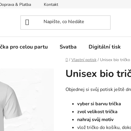
Doprava & Platba
Kontakt
Moje objednávka
ička pro celou partu
Svatba
Digitální tisk
Domů
/
Vlastní potisk
/
Unisex bio tričko
Unisex bio tri
Objednej si svůj potisk ještě dn
vyber si barvu trička
zvol velikost trička
nahraj svůj motiv
vlož tričko do košíku, do