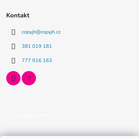
Kontakt
copyjh
@
copyjh.cz
381 019 181
777 916 163
Instagram