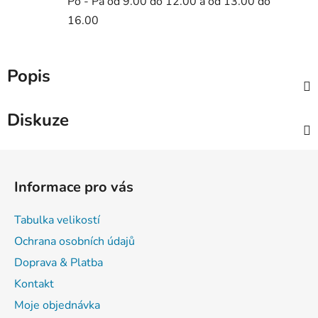
Po - Pá od 9.00 do 12.00 a od 13.00 do
16.00
Popis
Diskuze
Z
á
Informace pro vás
p
a
Tabulka velikostí
t
Ochrana osobních údajů
í
Doprava & Platba
Kontakt
Moje objednávka