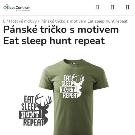
Přejít
Hledat
NÁKUP
na
KOŠÍK
obsah
Domů
/
Hotové motivy
/
Pánské tričko s motivem Eat sleep hunt repeat
Pánské tričko s motivem
Eat sleep hunt repeat