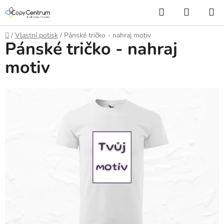
Přejít
Hledat
NÁKUP
na
KOŠÍK
obsah
Domů
/
Vlastní potisk
/
Pánské tričko - nahraj motiv
Pánské tričko - nahraj
motiv