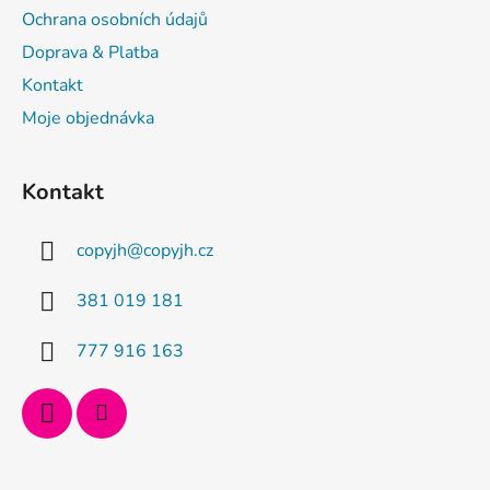
t
Ochrana osobních údajů
í
Doprava & Platba
Kontakt
Moje objednávka
Kontakt
copyjh
@
copyjh.cz
381 019 181
777 916 163