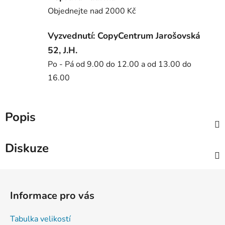
Objednejte nad 2000 Kč
Vyzvednutí: CopyCentrum Jarošovská
52, J.H.
Po - Pá od 9.00 do 12.00 a od 13.00 do
16.00
Popis
Diskuze
Z
á
Informace pro vás
p
a
Tabulka velikostí