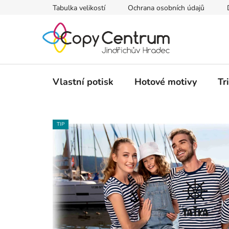
Přejít
Tabulka velikostí
Ochrana osobních údajů
na
obsah
Vlastní potisk
Hotové motivy
Tr
TIP