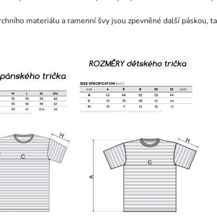
vrchního materiálu a ramenní švy jsou zpevněné další páskou, t