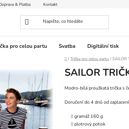
Doprava & Platba
Kontakt
Moje objednávka
ička pro celou partu
Svatba
Digitální tisk
Domů
/
Trička pro celou partu
/
SAILOR T
SAILOR TRIČK
Modro-bílá proužkatá trička s 
Doručení do 4 dnů od zaplacení
gramáž 160 g
plotrový potisk