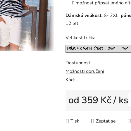
možnost připsat jméno dít
Dámská velikost:
S- 2XL,
páns
12 let
Velikost trička:
Dostupnost
Možnosti doručení
Kód:
od
359 Kč
/ ks
Měrná cena:
Tisk
Zeptat se