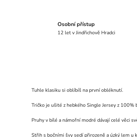
Osobní přístup
12 let v Jindřichově Hradci
Tuhle klasiku si oblíbíš na první obléknutí.
Tričko je ušité z hebkého Single Jersey z 100% ba
Pruhy v bílé a námořní modré dávají celé věci svě
Střih s bočními švy sedí přirozeně a úzký lem u 