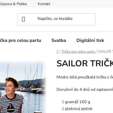
Doprava & Platba
Kontakt
Moje objednávka
ička pro celou partu
Svatba
Digitální tisk
Domů
/
Trička pro celou partu
/
SAILOR T
SAILOR TRIČK
Modro-bílá proužkatá trička s 
Doručení do 4 dnů od zaplacení
gramáž 160 g
plotrový potisk