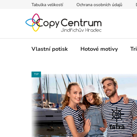
Přejít
Tabulka velikostí
Ochrana osobních údajů
na
obsah
Vlastní potisk
Hotové motivy
Tr
TIP