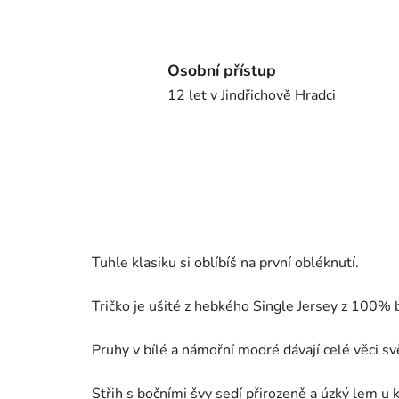
Osobní přístup
12 let v Jindřichově Hradci
Tuhle klasiku si oblíbíš na první obléknutí.
Tričko je ušité z hebkého Single Jersey z 100% ba
Pruhy v bílé a námořní modré dávají celé věci svě
Střih s bočními švy sedí přirozeně a úzký lem u 