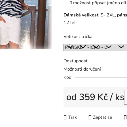
možnost připsat jméno dít
Dámská velikost:
S- 2XL,
páns
12 let
Velikost trička:
Dostupnost
Možnosti doručení
Kód:
od
359 Kč
/ ks
Měrná cena:
Tisk
Zeptat se