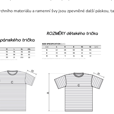
vrchního materiálu a ramenní švy jsou zpevněné další páskou, t