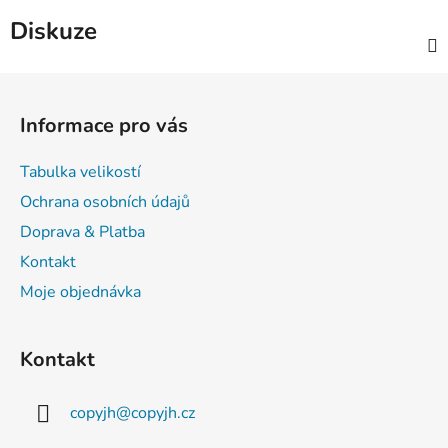
Diskuze
Z
á
Informace pro vás
p
a
Tabulka velikostí
t
Ochrana osobních údajů
í
Doprava & Platba
Kontakt
Moje objednávka
Kontakt
copyjh
@
copyjh.cz