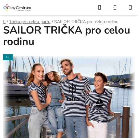
Přejít
Hledat
NÁKUP
na
KOŠÍK
obsah
Domů
/
Trička pro celou partu
/
SAILOR TRIČKA pro celou rodinu
SAILOR TRIČKA pro celou
rodinu
TIP