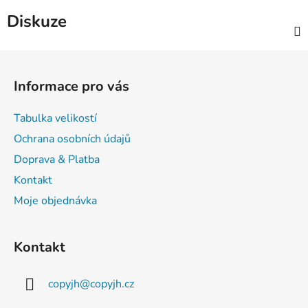
Diskuze
Z
á
Informace pro vás
p
a
Tabulka velikostí
t
Ochrana osobních údajů
í
Doprava & Platba
Kontakt
Moje objednávka
Kontakt
copyjh
@
copyjh.cz