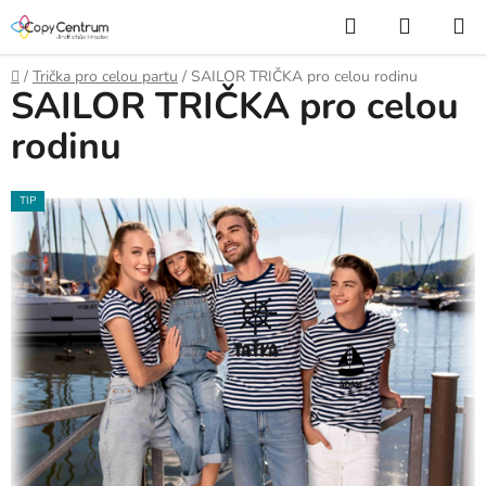
Přejít
Hledat
NÁKUP
na
KOŠÍK
obsah
Domů
/
Trička pro celou partu
/
SAILOR TRIČKA pro celou rodinu
SAILOR TRIČKA pro celou
rodinu
TIP