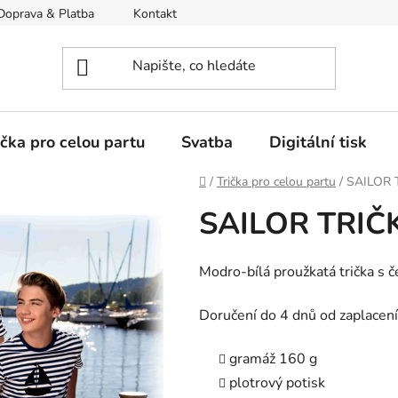
Doprava & Platba
Kontakt
Moje objednávka
ička pro celou partu
Svatba
Digitální tisk
Domů
/
Trička pro celou partu
/
SAILOR T
SAILOR TRIČK
Modro-bílá proužkatá trička s 
Doručení do 4 dnů od zaplacení
gramáž 160 g
plotrový potisk