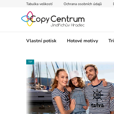
Přejít
Tabulka velikostí
Ochrana osobních údajů
na
obsah
Vlastní potisk
Hotové motivy
Tr
TIP