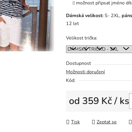
možnost připsat jméno dít
Dámská velikost:
S- 2XL,
páns
12 let
Velikost trička:
Dostupnost
Možnosti doručení
Kód:
od
359 Kč
/ ks
Měrná cena:
Tisk
Zeptat se