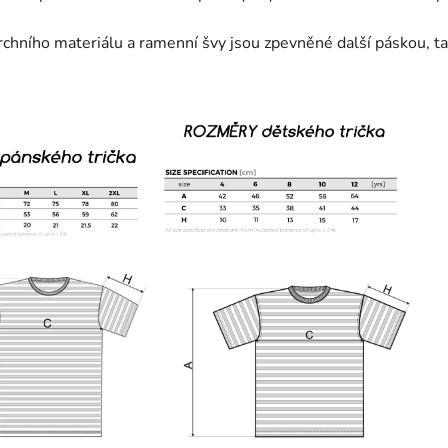
vrchního materiálu a ramenní švy jsou zpevněné další páskou, t