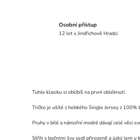
Osobní přístup
12 let v Jindřichově Hradci
Tuhle klasiku si oblíbíš na první obléknutí.
Tričko je ušité z hebkého Single Jersey z 100% ba
Pruhy v bílé a námořní modré dávají celé věci svě
Střih s bočními švy sedí přirozeně a úzký lem u 