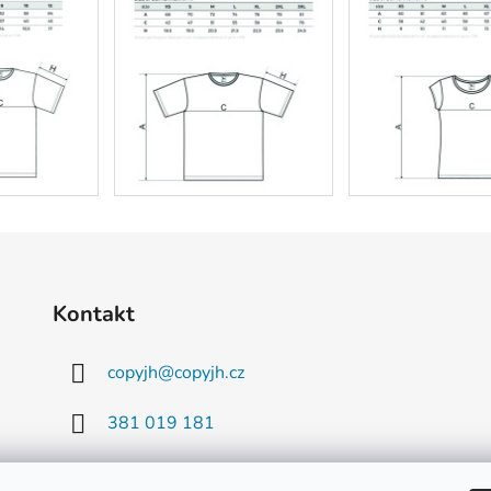
Kontakt
copyjh
@
copyjh.cz
381 019 181
777 916 163