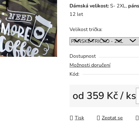
Dámská velikost:
S- 2XL,
páns
12 let
Velikost trička:
Dostupnost
Možnosti doručení
Kód:
od
359 Kč
/ ks
Měrná cena:
Tisk
Zeptat se