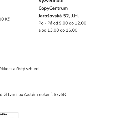
Vyzvednutí:
CopyCentrum
Jarošovská 52, J.H.
00 Kč
Po - Pá od 9.00 do 12.00
a od 13.00 do 16.00
kkost a čistý vzhled.
rží tvar i po častém nošení. Skvělý