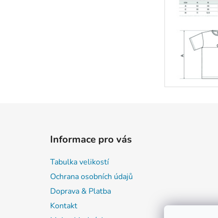
Z
á
Informace pro vás
p
a
Tabulka velikostí
t
Ochrana osobních údajů
í
Doprava & Platba
Kontakt