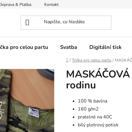
Doprava & Platba
Kontakt
Moje objednávka
ička pro celou partu
Svatba
Digitální tisk
Domů
/
Trička pro celou partu
/
MASKÁČO
MASKÁČOVÁ T
rodinu
100 % bavlna
160 g/m2
pratelné na 40C
bílý plotrový potisk