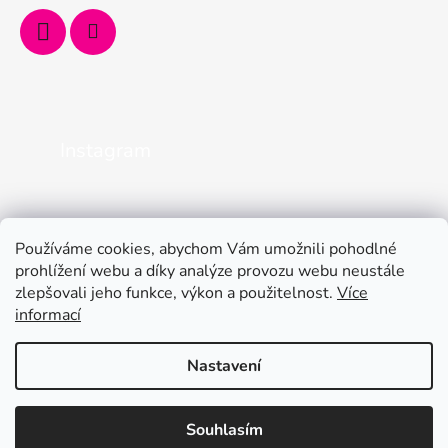
Instagram
Používáme cookies, abychom Vám umožnili pohodlné
prohlížení webu a díky analýze provozu webu neustále
zlepšovali jeho funkce, výkon a použitelnost.
Více
informací
Nastavení
Kamenná prodejna je otevřená od pondělí do pátku od 9 do 12 a od
Vytvořil Shoptet
13 do 16. Online objednávejte 24/7. Mějte léto plné
Souhlasím
Copyright 2026
CopyCentrum Jindřichův Hradec
.
nezapomenutelných zážitků.