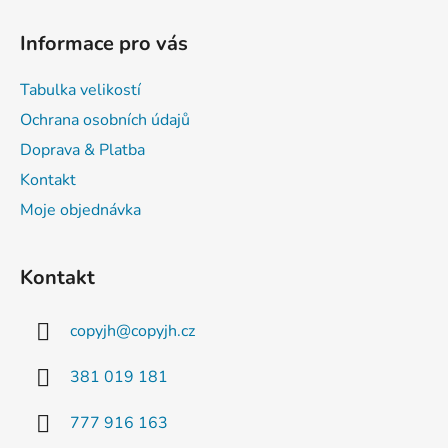
Z
á
Informace pro vás
p
a
Tabulka velikostí
t
Ochrana osobních údajů
í
Doprava & Platba
Kontakt
Moje objednávka
Kontakt
copyjh
@
copyjh.cz
381 019 181
777 916 163