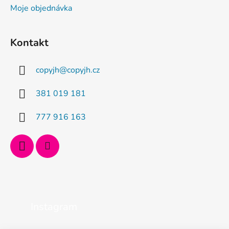
Moje objednávka
Kontakt
copyjh
@
copyjh.cz
381 019 181
777 916 163
Instagram