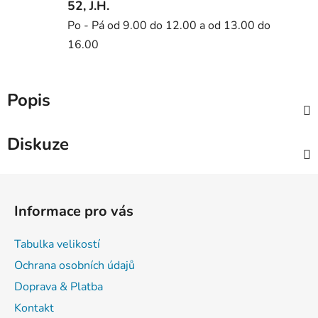
52, J.H.
Po - Pá od 9.00 do 12.00 a od 13.00 do
16.00
Popis
Diskuze
Z
á
Informace pro vás
p
a
Tabulka velikostí
t
Ochrana osobních údajů
í
Doprava & Platba
Kontakt