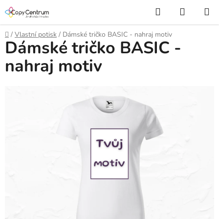
Přejít
Hledat
NÁKUP
na
KOŠÍK
obsah
Domů
/
Vlastní potisk
/
Dámské tričko BASIC - nahraj motiv
Dámské tričko BASIC -
nahraj motiv