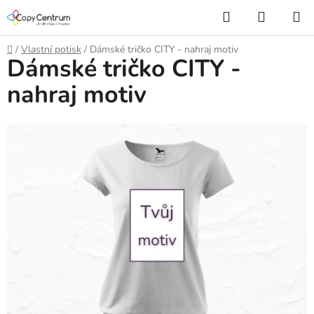
Přejít
Hledat
NÁKUP
na
KOŠÍK
obsah
Domů
/
Vlastní potisk
/
Dámské tričko CITY - nahraj motiv
Dámské tričko CITY -
nahraj motiv