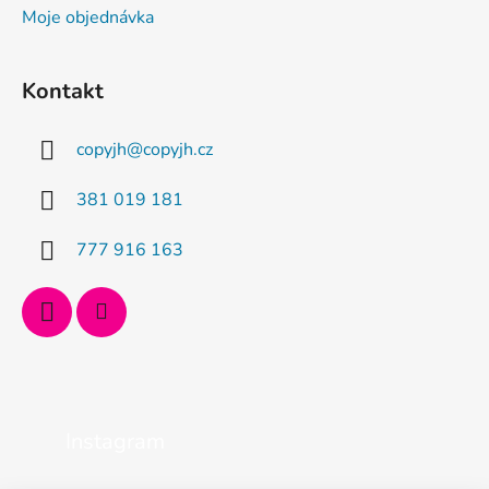
Moje objednávka
Kontakt
copyjh
@
copyjh.cz
381 019 181
777 916 163
Instagram