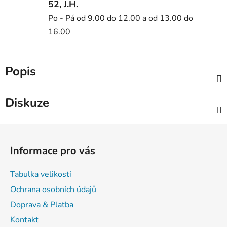
52, J.H.
Po - Pá od 9.00 do 12.00 a od 13.00 do
16.00
Popis
Diskuze
Z
á
Informace pro vás
p
a
Tabulka velikostí
t
Ochrana osobních údajů
í
Doprava & Platba
Kontakt