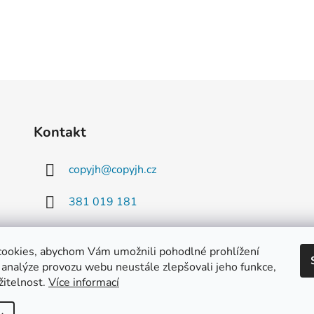
Kontakt
copyjh
@
copyjh.cz
381 019 181
777 916 163
ookies, abychom Vám umožnili pohodlné prohlížení
 analýze provozu webu neustále zlepšovali jeho funkce,
žitelnost.
Více informací