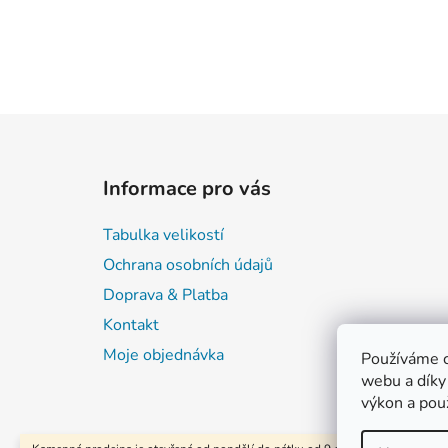
Z
á
Informace pro vás
p
a
Tabulka velikostí
t
Ochrana osobních údajů
í
Doprava & Platba
Kontakt
Moje objednávka
Používáme c
webu a díky
výkon a pou