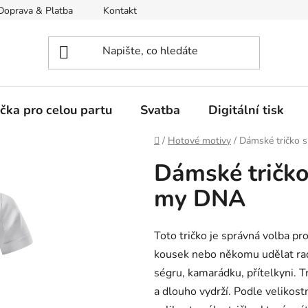
Doprava & Platba
Kontakt
Moje objednávka
ička pro celou partu
Svatba
Digitální tisk
Domů
/
Hotové motivy
/
Dámské tričko 
Dámské tričko
my DNA
Toto tričko je správná volba pro 
kousek nebo někomu udělat rad
ségru, kamarádku, přítelkyni. Tr
a dlouho vydrží. Podle velikostn