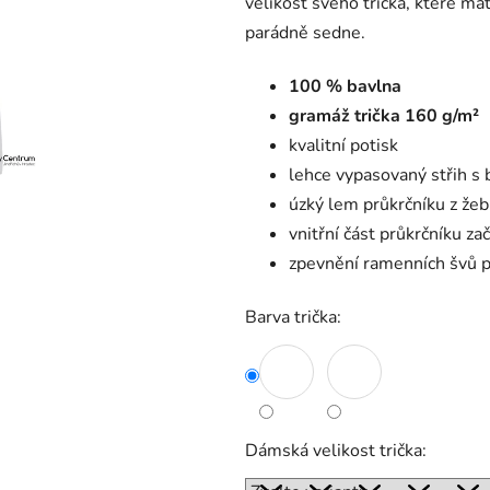
velikost svého trička, které má
parádně sedne.
100 % bavlna
gramáž trička 160 g/m²
kvalitní potisk
lehce vypasovaný střih s 
úzký lem průkrčníku z že
vnitřní část průkrčníku z
zpevnění ramenních švů 
Barva trička:
Dámská velikost trička: