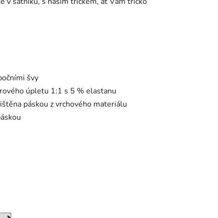
te v šatníku, s naším tričkem, ať Vám tričko
bočními švy
brového úpletu 1:1 s 5 % elastanu
ačištěna páskou z vrchového materiálu
páskou