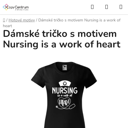
Přejít
Hledat
NÁKUP
na
KOŠÍK
obsah
Domů
/
Hotové motivy
/
Dámské tričko s motivem Nursing is a work of
heart
Dámské tričko s motivem
Nursing is a work of heart