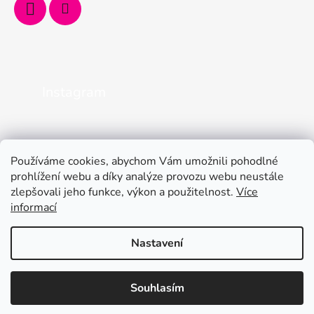
Instagram
Používáme cookies, abychom Vám umožnili pohodlné
prohlížení webu a díky analýze provozu webu neustále
zlepšovali jeho funkce, výkon a použitelnost.
Více
informací
Nastavení
Kamenná prodejna je otevřená od pondělí do pátku od 9 do 12 a od
Vytvořil Shoptet
13 do 16. Online objednávejte 24/7. Mějte léto plné
Souhlasím
Copyright 2026
CopyCentrum Jindřichův Hradec
.
nezapomenutelných zážitků.
Všechna práva vyhrazena.
Upravit nastavení cookies