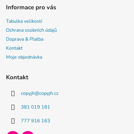
á
Informace pro vás
p
a
Tabulka velikostí
t
Ochrana osobních údajů
í
Doprava & Platba
Kontakt
Moje objednávka
Kontakt
copyjh
@
copyjh.cz
381 019 181
777 916 163