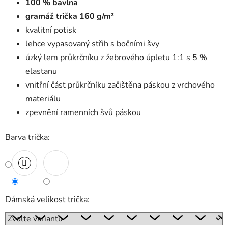
100 % bavlna
gramáž trička 160 g/m²
kvalitní potisk
lehce vypasovaný střih s bočními švy
úzký lem průkrčníku z žebrového úpletu 1:1 s 5 %
elastanu
vnitřní část průkrčníku začištěna páskou z vrchového
materiálu
zpevnění ramenních švů páskou
Barva trička:
Dámská velikost trička: