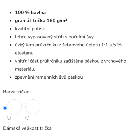
100 % bavlna
gramáž trička 160 g/m²
kvalitní potisk
lehce vypasovaný střih s bočními švy
úzký lem průkrčníku z žebrového úpletu 1:1 s 5 %
elastanu
vnitřní část průkrčníku začištěna páskou z vrchového
materiálu
zpevnění ramenních švů páskou
Barva trička:
Dámská velikost trička: