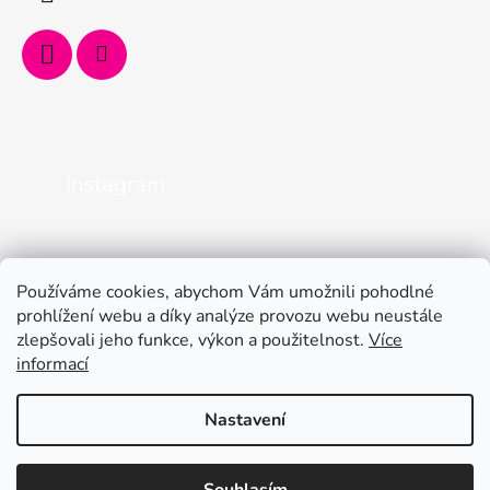
Instagram
Používáme cookies, abychom Vám umožnili pohodlné
prohlížení webu a díky analýze provozu webu neustále
zlepšovali jeho funkce, výkon a použitelnost.
Více
informací
Nastavení
Kamenná prodejna je otevřená od pondělí do pátku od 9 do 12 a od
Vytvořil Shoptet
13 do 16. Online objednávejte 24/7. Mějte léto plné