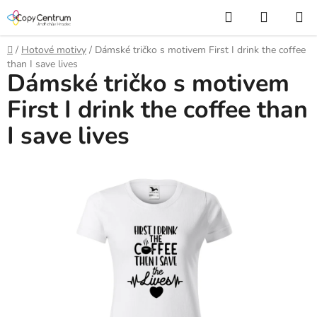
Přejít
Hledat
NÁKUP
na
KOŠÍK
obsah
Domů
/
Hotové motivy
/
Dámské tričko s motivem First I drink the coffee
than I save lives
Dámské tričko s motivem
First I drink the coffee than
I save lives