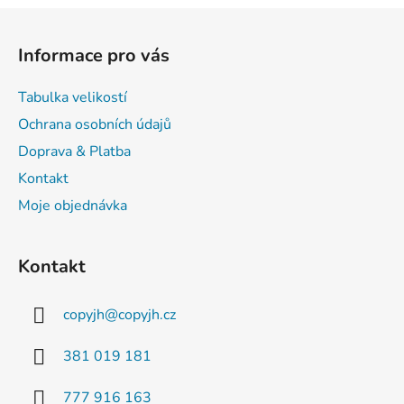
Z
á
Informace pro vás
p
a
Tabulka velikostí
t
Ochrana osobních údajů
í
Doprava & Platba
Kontakt
Moje objednávka
Kontakt
copyjh
@
copyjh.cz
381 019 181
777 916 163